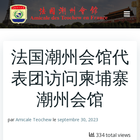
Aller
au
contenu
法国潮州会馆代
表团访问柬埔寨
潮州会馆
par
Amicale Teochew
le
septembre 30, 2023
334 total views