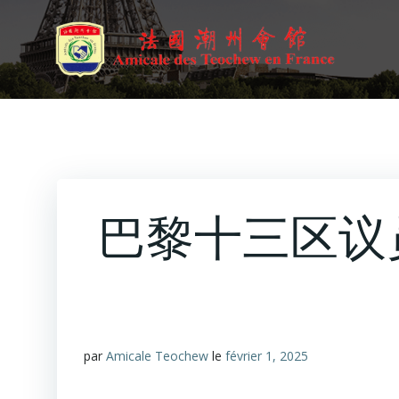
Aller
au
contenu
巴黎十三区议员S
par
Amicale Teochew
le
février 1, 2025