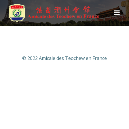
跳
转
到
内
容
© 2022 Amicale des Teochew en France