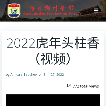
跳
转
到
内
容
2022虎年头柱香
（视频）
by
Amicale Teochew
on
3 月 27, 2022
772 total views