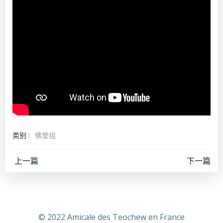
类别 :
佛堂组
文
文
上一篇
下一篇
章
章
导
导
© 2022 Amicale des Teochew en France