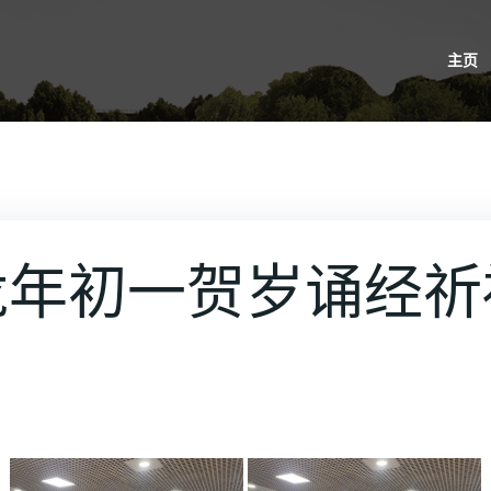
主页
龙年初一贺岁诵经祈