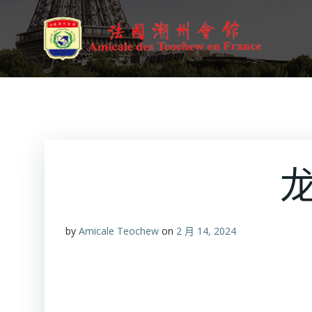
跳
转
到
内
容
by
Amicale Teochew
on
2 月 14, 2024