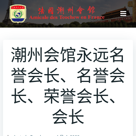
跳
转
到
内
容
潮州会馆永远名
誉会长、名誉会
长、荣誉会长、
会长