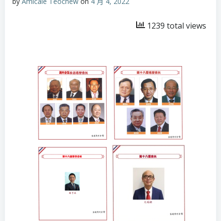
by
Amicale Teochew
on
4 月 4, 2022
1239 total views