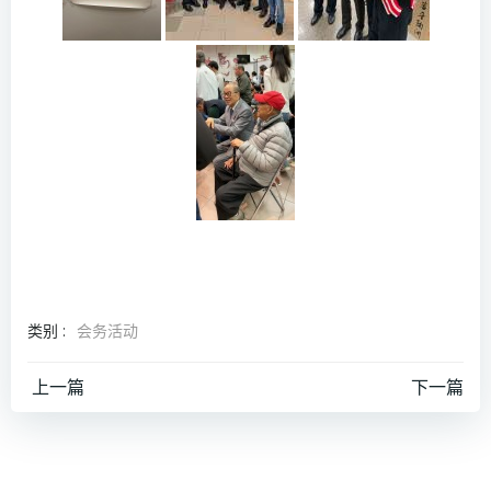
类别 :
会务活动
文
文
上一篇
下一篇
章
章