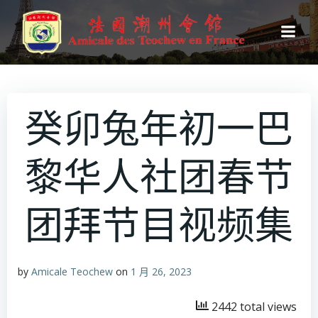
跳
转
到
内
容
癸卯兔年初一巴
黎华人社团春节
团拜节目视频集
by
Amicale Teochew
on
1 月 26, 2023
2442 total views