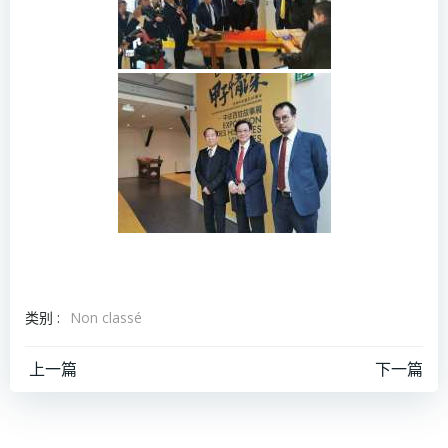
类别 :
Non classé
文
文
上一篇
下一篇
章
章