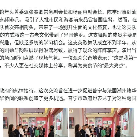
馆年头曾委派张赛卿常务副会长和杨丽容副会长、陈学理事到汕
区热闹非凡，吸引了大批市民和游客前来品尝各国佳肴。然而，
队首次亮相街头，带来了一场别开生面的文化盛宴，也让这支队伍
新的方式将这一古老文化带到了异国他乡。这支舞队的成员主要
兴趣，但缺乏系统的学习机会。这支英歌舞队成立不到半年，从
的刚劲与韵味展现得淋漓尽致，赢得了观众的阵阵掌声。演出当
的场面瞬间点燃了现场气氛。一位观众兴奋地表示：“这是我第
，不少人更在社交媒体上分享，称其为美食节的“最大亮点”。
政府的热情接待。这次交流旨在进一步促进普宁与法国潮州籍华
华侨间的联系创造了更多机遇。普宁市政府也表达了对这种跨国