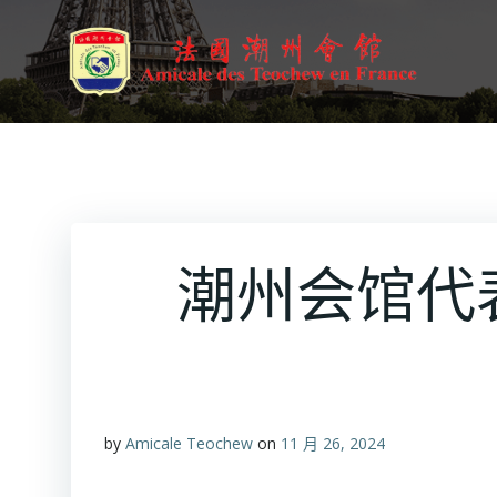
跳
转
到
内
容
潮州会馆代
by
Amicale Teochew
on
11 月 26, 2024