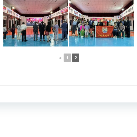
◄
1
2
文
章
导