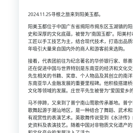
2024.11.25寻根之旅来到阳美玉都。
阳美玉都位于中国广东省揭阳市揭东区玉湖镇的阳
史和深厚的文化底蕴，被誉为“南国玉都”。阳美
工匠以手工技艺为主，结合现代技术，打造出品质
年吸引大量来自国内外的商人和游客前来选购。
接着，代表团前往为纪念著名的华侨银行家、慈善
还在促进中国与世界特别是东南亚的经济和文化交
先生相关的书籍、奖章、个人物品及其创立的南洋
东南亚华人金融发展的重要里程碑。他积极搭建桥
文化等领域的发展。庄世平先生被誉为“爱国爱乡
马不停蹄，又来到了普宁南山莺歌传承基地。普宁
歌舞起源于潮汕地区，是一种结合了舞蹈、武术和
有观赏性的表演艺术。英歌舞传说受到《水浒传》
史资料及表演技艺。随着中国对非物质文化遗产的
和文化产业的发展注入了活力。