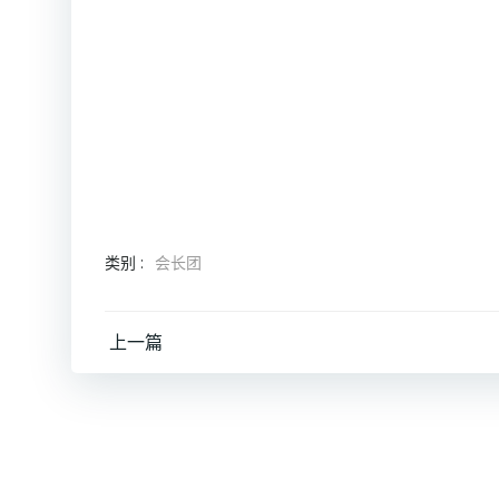
类别 :
会长团
文
上一篇
章
导