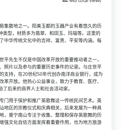
443 total views
易集散地之一。阳美玉都的玉器产业有着悠久的历
多种类型，材质多为翡翠、和田玉、玛瑙等。这里的
了中华传统文化中的吉祥、富贵、平安等内涵。每
世平先生不仅是中国改革开放的重要推动者之一，
、照片以及参与的重要历史事件的记录。与庄世平
支持，在20世纪50年代创办南洋商业银行，成为
改革开放。他热心公益事业，致力于教育、医疗、
励了后来的商界人士和社会活动家。
专门用于保护和推广英歌舞这一传统民间艺术。英
汕地区的宗教仪式和庆典相关，后来发展为一种具
地，普宁南山专注于收集、整理和保存英歌舞的历
增强文化自信方面发挥着重要作用，也为地方旅游