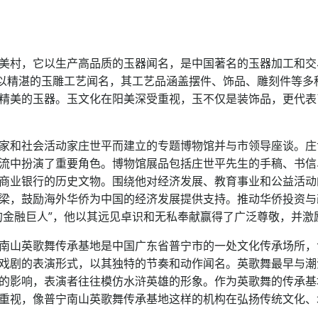
美村，它以生产高品质的玉器闻名，是中国著名的玉器加工和交
村以精湛的玉雕工艺闻名，其工艺品涵盖摆件、饰品、雕刻件等
精美的玉器。玉文化在阳美深受重视，玉不仅是装饰品，更代表
家和社会活动家庄世平而建立的专题博物馆并与市领导座谈。庄
流中扮演了重要角色。博物馆展品包括庄世平先生的手稿、书信
商业银行的历史文物。围绕他对经济发展、教育事业和公益活动的
梁，鼓励海外华侨为中国的经济发展提供支持。推动华侨投资与
的金融巨人”，他以其远见卓识和无私奉献赢得了广泛尊敬，并激
南山英歌舞传承基地是中国广东省普宁市的一处文化传承场所，
戏剧的表演形式，以其独特的节奏和动作闻名。英歌舞最早与潮
的影响，表演者往往模仿水浒英雄的形象。作为英歌舞的传承基
重视，像普宁南山英歌舞传承基地这样的机构在弘扬传统文化、