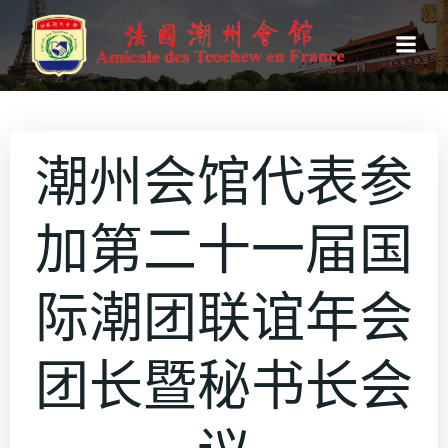
跳
转
到
内
容
潮州会馆代表参
加第二十一届国
际潮团联谊年会
团长暨秘书长会