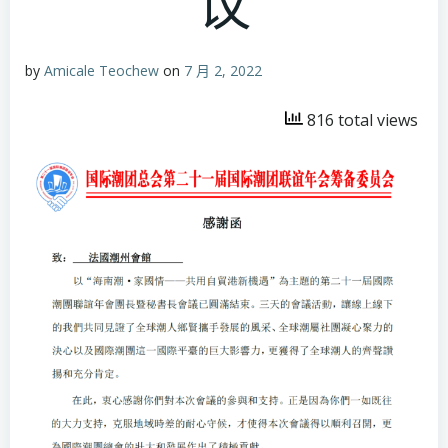
议
by
Amicale Teochew
on
7 月 2, 2022
816 total views