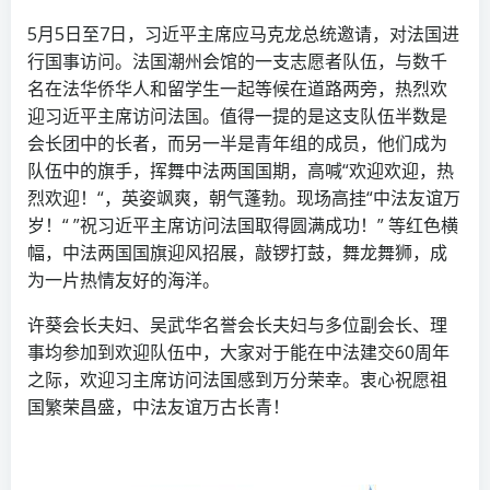
5月5日至7日，习近平主席应马克龙总统邀请，对法国进
行国事访问。法国潮州会馆的一支志愿者队伍，与数千
名在法华侨华人和留学生一起等候在道路两旁，热烈欢
迎习近平主席访问法国。值得一提的是这支队伍半数是
会长团中的长者，而另一半是青年组的成员，他们成为
队伍中的旗手，挥舞中法两国国期，高喊“欢迎欢迎，热
烈欢迎！“，英姿飒爽，朝气蓬勃。现场高挂“中法友谊万
岁！“ ”祝习近平主席访问法国取得圆满成功！” 等红色横
幅，中法两国国旗迎风招展，敲锣打鼓，舞龙舞狮，成
为一片热情友好的海洋。
许葵会长夫妇、吴武华名誉会长夫妇与多位副会长、理
事均参加到欢迎队伍中，大家对于能在中法建交60周年
之际，欢迎习主席访问法国感到万分荣幸。衷心祝愿祖
国繁荣昌盛，中法友谊万古长青！