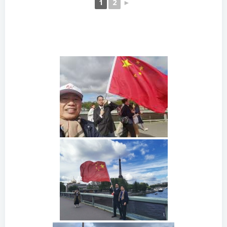
1
2
►