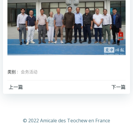
类别 :
会务活动
文
文
上一篇
下一篇
章
章
导
导
© 2022 Amicale des Teochew en France
航
航