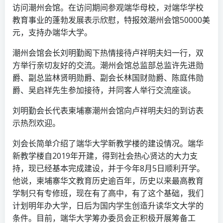
访问潮州会馆。在访问期间参观端华母校，对端华学校
教育事业的蓬勃发展表示欣慰，特报效潮州会馆50000美
元，支持办端华大学。
潮州会馆会长刘明勤阁下热情接待卢祥明夫妇一行，双
方举行亲切友好的交流。潮州会馆总监部总监许先进勋
爵、副总监林贤明勋爵、副会长林国财勋爵、陈庭伟勋
爵、吴启祥先生参加接待，并同客人举行交流座谈。
刘明勤会长代表柬埔寨潮州会馆向卢祥明夫妇的到访表
示热烈欢迎。
刘会长简单介绍了端华大学新教学楼的建设情况。端华
新教学楼自2019年开建，得到社会热心贤达的大力支
持，现已经基本完成建设，并于今年8月5日顺利开学。
他说，柬埔寨华文教育历史逾百年，历史以来最高教育
学制只有专修班，现在有了高中，有了这个基础，我们
计划明年办大学，日后为国内学生创造升读华文大学的
条件。目前，端华大学筹办委员会正积极开展筹备工