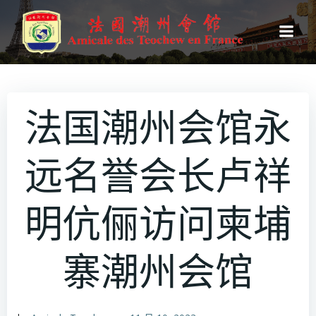
跳
转
到
内
容
法国潮州会馆永
远名誉会长卢祥
明伉俪访问柬埔
寨潮州会馆