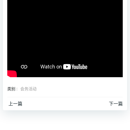
类别 :
会务活动
文
文
上一篇
下一篇
章
章