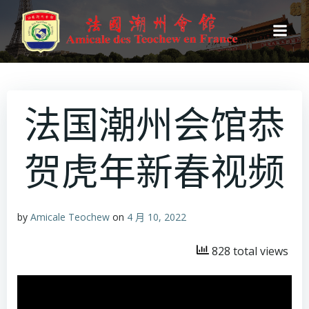
跳
转
到
内
容
法国潮州会馆恭
贺虎年新春视频
by
Amicale Teochew
on
4 月 10, 2022
828 total views