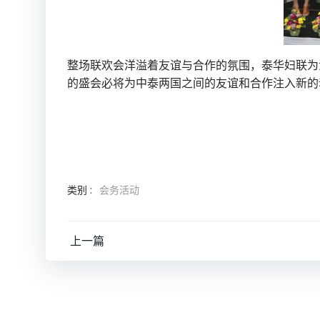
整场联欢会洋溢着友谊与合作的氛围，泰华妇联为
的盛会必将为中泰两国之间的友谊和合作注入新的
类别 :
会务活动
文
上一篇
章
导