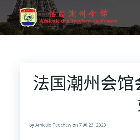
跳
转
到
内
容
法国潮州会馆
by
Amicale Teochew
on
7 月 23, 2023