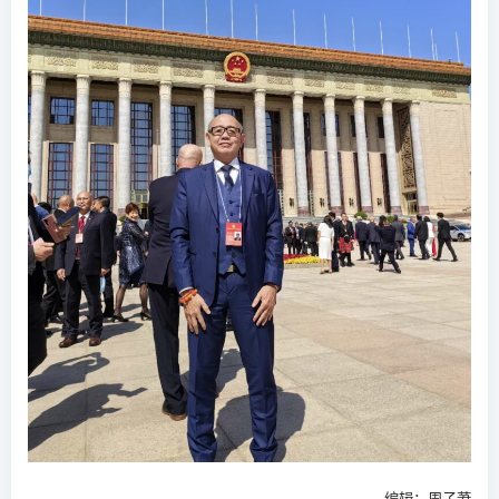
编辑：周子莙