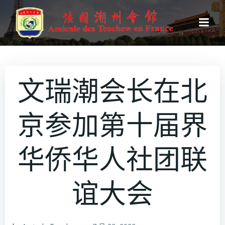
跳
转
到
内
容
文瑞潮会长在北
京参加第十届界
华侨华人社团联
谊大会