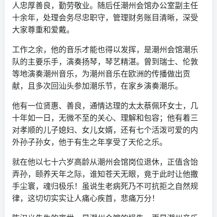
人忠厚善良，勤劳敬业。随后任潮州会馆办公室副主任
十余年，处理会务尽忠职守，管理财务账目清晰，深受
大家尊重和爱戴。
工作之余，他的音乐才能也得以发挥，是潮州会馆潮乐
队的主要乐手，演奏扬琴，琴艺精湛。曾到瑞士、伦敦
等地演奏潮州音乐，为潮州音乐在欧洲的传播做出贡
献，且多次回汕头参加潮乐节，在家乡演奏潮乐。
他有一位贤惠、善良，通情达理的太太蔡佩环女士，几
十年如一日，无微不至的关心、理解和包容；他有着三
对孝顺的儿子媳妇、女儿女婿，还有七个活泼可爱的内
外孙子孙女，他于有生之年享受了天伦之乐。
就在他以七十六岁高龄从潮州会馆岗位退休，正值含饴
弄孙，颐养天年之际，谁知苍天无眼，竟于此时让他撒
手尘寰，魂归极乐！虽说生老病死乃不可抗拒之自然规
律，这切切实实让人痛心疾首，悲痛万分！