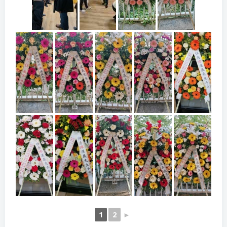
1
2
►