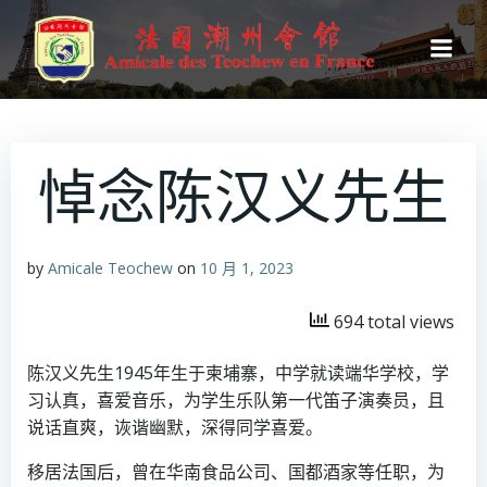
跳
转
到
内
容
悼念陈汉义先生
by
Amicale Teochew
on
10 月 1, 2023
694 total views
陈汉义先生1945年生于柬埔寨，中学就读端华学校，学
习认真，喜爱音乐，为学生乐队第一代笛子演奏员，且
说话直爽，诙谐幽默，深得同学喜爱。
移居法国后，曾在华南食品公司、国都酒家等任职，为