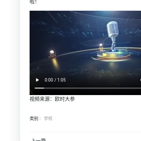
啦！
视频来源：欧时大参
类别 :
学校
上一篇