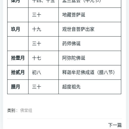
柒月
十四、十五
盂兰盆会（中元节）
三十
地藏菩萨诞
玖月
十九
观世音菩萨出家
三十
药师佛诞
拾壹月
十七
阿弥陀佛诞
拾贰月
初八
释迦牟尼佛成道（腊八节）
腊月
三十
超度祖先
类别 :
佛堂组
文
下一篇