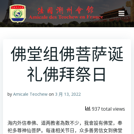
跳
转
到
内
容
佛堂组佛菩萨诞
礼佛拜祭日
by
Amicale Teochew
on
3 月 13, 2022
937 total views
海内外信奉佛、道两教者為数不少，我會設有佛堂，奉
祀多尊神仙菩萨。每逢相关节日，众多善男信女到佛堂