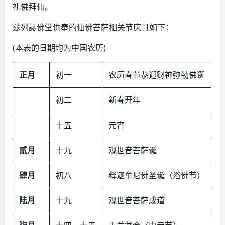
礼佛拜仙。
兹列誌佛堂供奉的仙佛菩萨相关节庆日如下：
(本表的日期均为中国农历)
正月
初一
农历春节恭迎财神弥勒佛诞
初二
新春开年
十五
元宵
贰月
十九
观世音菩萨诞
肆月
初八
释迦牟尼佛圣诞（浴佛节）
陆月
十九
观世音菩萨成道