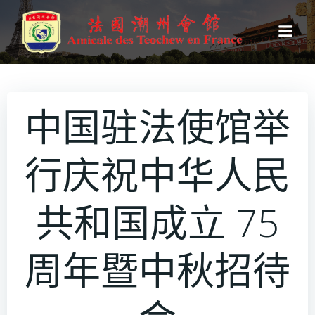
跳
转
到
内
容
中国驻法使馆举
行庆祝中华人民
共和国成立 75
周年暨中秋招待