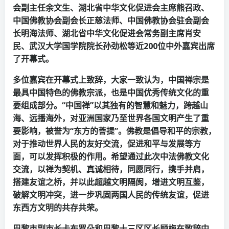
会副主任余文生、湖北省中华文化促进会主席熊召政、
中国佛教协会副会长正慈法师、中国佛教协会驻会副会
长明海法师、湖北省中华文化促进会常务副主席肖安
民、武汉大学国学院院长孙劲松等近
200
位中外嘉宾出席
了开幕式。
多位嘉宾在开幕式上致辞，大家一致认为，中国禅宗是
最具中国特色的佛教宗派，也是中国优秀传统文化的重
要组成部分。
“
中国禅
”
以其独有的智慧和魅力，跨越山
海、远播海外，对亚洲国家乃至世界各国文明产生了重
要影响，被誉为
“
东方的菩提
”
。佛教是倡导和平的宗教，
对于推动世界人民的友好交流，促进和平与发展等方
面，可以发挥积极的作用。希望通过此次中法佛教文化
交流，以禅为契机、真诚相待，同愿同行，携手并肩，
搭建友谊之桥，并以此超越文明隔阂，增进文明互鉴，
破解文明冲突，进一步巩固两国人民的传统友谊，促进
东西方文明的共存共荣。
巴黎市副市长卡布罗朵和巴黎十三区区长顾梅在致辞中