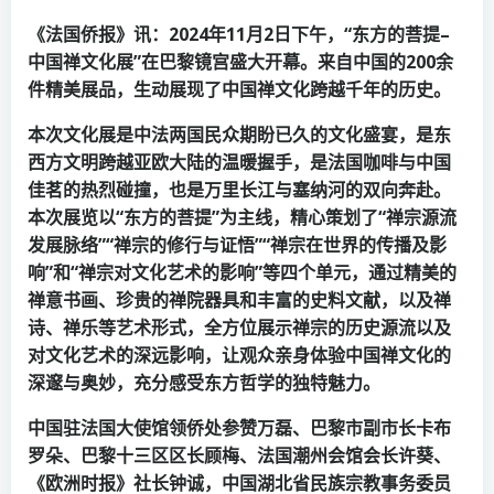
《法国侨报》讯：
2024
年
11
月
2
日下午，
“
东方的菩提
–
中国禅文化展
”
在巴黎镜宫盛大开幕。来自中国的
200
余
件精美展品，生动展现了中国禅文化跨越千年的历史。
本次文化展是中法两国民众期盼已久的文化盛宴，是东
西方文明跨越亚欧大陆的温暖握手，是法国咖啡与中国
佳茗的热烈碰撞，也是万里长江与塞纳河的双向奔赴。
本次展览以
“
东方的菩提
”
为主线，精心策划了
“
禅宗源流
发展脉络
”“
禅宗的修行与证悟
”“
禅宗在世界的传播及影
响
”
和
“
禅宗对文化艺术的影响
”
等四个单元，通过精美的
禅意书画、珍贵的禅院器具和丰富的史料文献，以及禅
诗、禅乐等艺术形式，全方位展示禅宗的历史源流以及
对文化艺术的深远影响，让观众亲身体验中国禅文化的
深邃与奥妙，充分感受东方哲学的独特魅力。
中国驻法国大使馆领侨处参赞万磊、巴黎市副市长卡布
罗朵、巴黎十三区区长顾梅、法国潮州会馆会长许葵、
《欧洲时报》社长钟诚，中国湖北省民族宗教事务委员