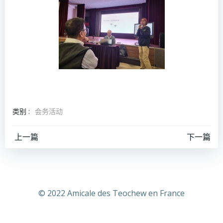
类别 :
会务活动
文
文
上一篇
下一篇
章
章
导
导
© 2022 Amicale des Teochew en France
航
航