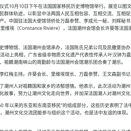
仪式10月10日下午在法国国家移民历史博物馆举行。展览以图
民群体轨迹，以彰显中法两国人民互相包容、互相交流、互相促
产。中国驻法国大使馆领侨处万磊参赞、李成元一秘、刘辉秘书
埃（Constance Rivière），法国潮州会馆会长许葵
。
史博物馆、法国潮州会馆承办，法国陈氏兄弟公司及凯撒堡协办
在活动上亮相，广东省级非物质文化遗产代表性传承人叶汉钟为
、祖籍潮南峡山的周勤龄与法国潮州会馆潮乐团合奏了潮乐。
李红梅主持。许葵会长、里维埃馆长、万磊参赞、王文森副书记
了潮州人对祖籍国和家乡的浓郁感情。他表示，此次活动为潮州
化故事，努力让潮州文化走向世界，并加深法国潮人对潮州文化
860 年以来的东亚和东南亚移民”的组成部分，这些历史表明了
年，潮州文化交流团能参与组织这个活动，也是法中友谊的体现