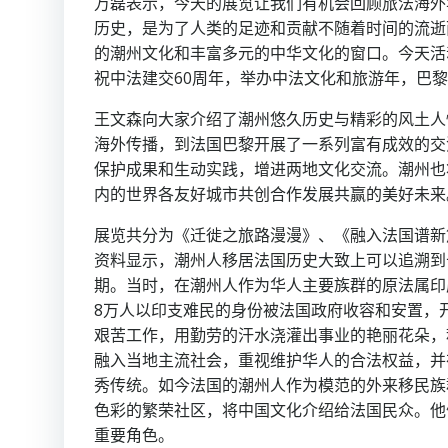
万磊表示，今天的展览让我们有机会回顾旅法海外
历史，是为了人类的足迹和贡献不随着时间的流逝
的潮州文化和丰富多元的中华文化的窗口。今天活
祝中法建交60周年，举办中法文化和旅游年，巴
王文森向大家介绍了潮州悠久历史与精彩的风土人
海外传播，到法国巴黎开展了一系列富有成效的交
保护成果和生动实践，增进两地文化交流。潮州也
内的世界各友好城市共创合作发展共赢的美好未来
展览共分为《迁徙之旅路漫漫》、《融入法国谱新
资料显示，潮州人移居法国历史大致上可以追溯到
期。当时，在潮州人作为华人主要族群的原法属印
8万人以印支难民的身份被法国政府收容和安置，
艰苦工作，用勤劳的汗水浇灌出事业的艳丽花朵，
融入当地主流社会，重视维护华人的合法权益，并
秀传统。如今法国的潮州人作为模范的外来移民族
色彩的繁荣社区，将中国文化介绍给法国民众。他
重要角色。