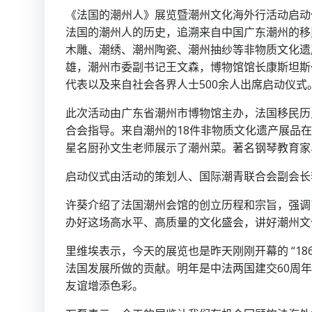
《法国的潮州人》展览暨潮州文化海外行活动启动
法国的潮州人的历史，追溯来自中国广东潮州的移
木雕、潮绣、潮州陶瓷、潮州抽纱等非物质文化遗
雄，潮州市委副书记王文森，博物馆馆长康斯坦斯·里维
代表以及来自社会各界人士500余人出席启动仪式
此次活动由广东省潮州市博物馆主办，法国移民历
合会指导。来自潮州的18件非物质文化遗产展品
星名厨孙文生老师展示了潮州菜。著名钢琴教育家
启动仪式由活动的策划人、国际潮青联合会副会长
许葵介绍了法国潮州会馆的创立历程和宗旨，强调
办好这场高水平、高质量的文化盛会，讲好潮州文
里维埃表示，今天的展览也是昨天刚刚开幕的 “1
法国发展所做的贡献。明年是中法两国建交60周
友谊增添色彩。