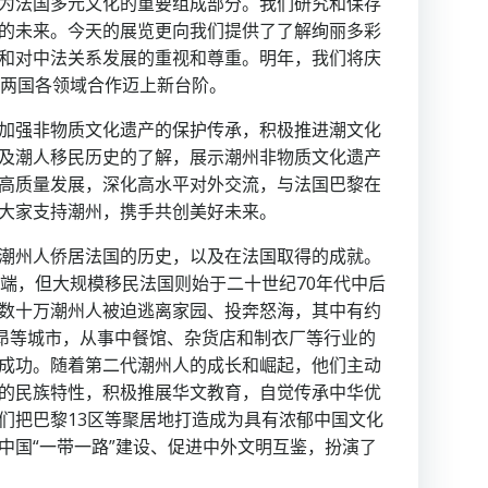
为法国多元文化的重要组成部分。我们研究和保存
的未来。今天的展览更向我们提供了了解绚丽多彩
和对中法关系发展的重视和尊重。明年，我们将庆
和两国各领域合作迈上新台阶。
加强非物质文化遗产的保护传承，积极推进潮文化
及潮人移民历史的了解，展示潮州非物质文化遗产
高质量发展，深化高水平对外交流，与法国巴黎在
大家支持潮州，携手共创美好未来。
潮州人侨居法国的历史，以及在法国取得的成就。
端，但大规模移民法国则始于二十世纪70年代中后
数十万潮州人被迫逃离家园、投奔怒海，其中有约
昂等城市，从事中餐馆、杂货店和制衣厂等行业的
成功。随着第二代潮州人的成长和崛起，他们主动
的民族特性，积极推展华文教育，自觉传承中华优
们把巴黎13区等聚居地打造成为具有浓郁中国文化
中国“一带一路”建设、促进中外文明互鉴，扮演了