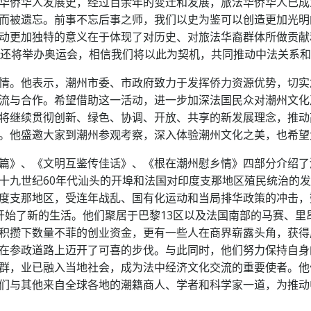
华侨华人发展史，经过百余年的变迁和发展，旅法华侨华人已成
而被遗忘。前事不忘后事之师，我们以史为鉴可以创造更加光明
动更加独特的意义在于体现了对历史、对旅法华裔群体所做贡献
黎还将举办奥运会，相信我们将以此为契机，共同推动中法关系
情。他表示，潮州市委、市政府致力于发挥侨力资源优势，切实
流与合作。希望借助这一活动，进一步加深法国民众对潮州文化
将继续贯彻创新、绿色、协调、开放、共享的新发展理念，推动
。他盛邀大家到潮州参观考察，深入体验潮州文化之美，也希望
篇》、《文明互鉴传佳话》、《根在潮州慰乡情》四部分介绍了
十九世纪60年代汕头的开埠和法国对印度支那地区殖民统治的发
度支那地区，受连年战乱、国有化运动和当局排华政策的冲击，
开始了新的生活。他们聚居于巴黎13区以及法国南部的马赛、里
积攒下数量不菲的创业资金，更有一些人在商界崭露头角，获得
在参政道路上迈开了可喜的步伐。与此同时，他们努力保持自身
群，业已融入当地社会，成为法中经济文化交流的重要使者。他
们与其他来自全球各地的潮籍商人、学者和科学家一道，为推动